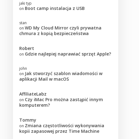
jaki typ
Boot camp instalacja z USB
on
stan
WD My Cloud Mirror czyli prywatna
on
chmura z kopią bezpieczeństwa
Robert
Gdzie najlepiej naprawiać sprzęt Apple?
on
john
Jak stworzyć szablon wiadomości w
on
aplikacji Mail w macOS
AffiliateLabz
Czy iMac Pro można zastąpić innym
on
komputerem?
Tommy
Zmiana częstotliwości wykonywania
on
kopii zapasowej przez Time Machine