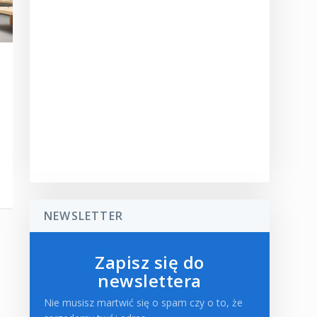
NEWSLETTER
Zapisz się do
newslettera
Nie musisz martwić się o spam czy o to, że