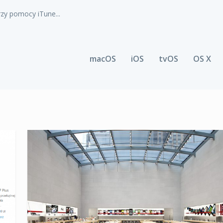
zy pomocy iTune...
macOS
iOS
tvOS
OS X