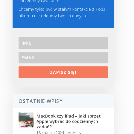
sprzedamy twój adres.
Chcemy tylko być w stałym kontakcie z Tobą i
nikomu nie oddamy twoich danych.
ZAPISZ SIĘ!
OSTATNIE WPISY
MacBook czy iPad – jaki sprzęt
Apple wybrać do codziennych
zadań?
18 grudnia 2024
|
Artykuły