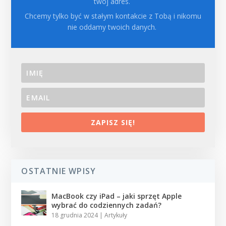
twój adres.
Chcemy tylko być w stałym kontakcie z Tobą i nikomu
nie oddamy twoich danych.
ZAPISZ SIĘ!
OSTATNIE WPISY
MacBook czy iPad – jaki sprzęt Apple
wybrać do codziennych zadań?
18 grudnia 2024
|
Artykuły