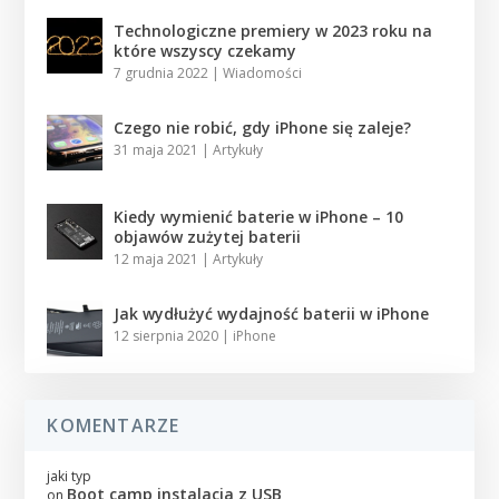
Technologiczne premiery w 2023 roku na
które wszyscy czekamy
7 grudnia 2022
|
Wiadomości
Czego nie robić, gdy iPhone się zaleje?
31 maja 2021
|
Artykuły
Kiedy wymienić baterie w iPhone – 10
objawów zużytej baterii
12 maja 2021
|
Artykuły
Jak wydłużyć wydajność baterii w iPhone
12 sierpnia 2020
|
iPhone
KOMENTARZE
jaki typ
Boot camp instalacja z USB
on