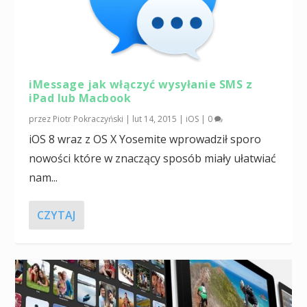
iMessage jak włączyć wysyłanie SMS z
iPad lub Macbook
przez
Piotr Pokraczyński
|
lut 14, 2015
|
iOS
|
0
iOS 8 wraz z OS X Yosemite wprowadził sporo
nowości które w znaczący sposób miały ułatwiać
nam...
CZYTAJ