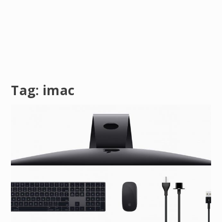
Tag:
imac