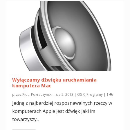
Wyłączamy dźwięku uruchamiania
komputera Mac
przez
Piotr Pokraczyński
|
sie 2, 2013
|
OS X
,
Programy
|
1
Jedną z najbardziej rozpoznawalnych rzeczy w
komputerach Apple jest dźwięk jaki im
towarzyszy...