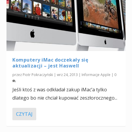
Komputery iMac doczekały się
aktualizacji – jest Haswell
przez
Piotr Pokraczyński
|
wrz 24, 2013
|
Informacje Apple
|
0
Jeśli ktoś z was odkładał zakup iMac’a tylko
dlatego bo nie chciał kupować zeszłorocznego...
CZYTAJ