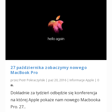
27 października zobaczymy nowego
MacBook Pro
przez
Piotr Pokraczyński
|
paź 20, 2016
|
Informacje Apple
|
0
Dokładnie za tydzień odbędzie się konferencja
na której Apple pokaże nam nowego Macbooka
Pro. 27...