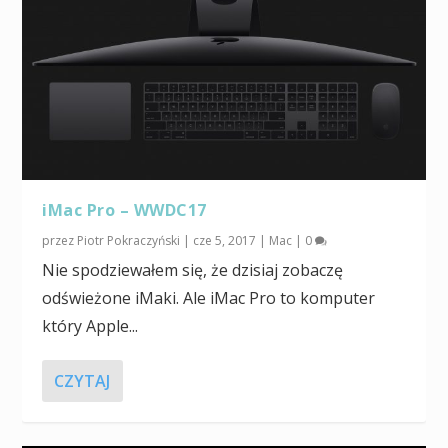
iMac Pro – WWDC17
przez
Piotr Pokraczyński
|
cze 5, 2017
|
Mac
|
0
Nie spodziewałem się, że dzisiaj zobaczę
odświeżone iMaki. Ale iMac Pro to komputer
który Apple...
CZYTAJ