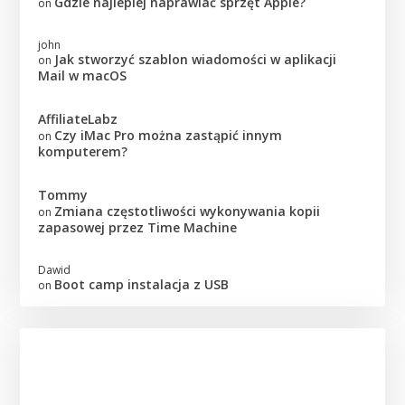
Gdzie najlepiej naprawiać sprzęt Apple?
on
john
Jak stworzyć szablon wiadomości w aplikacji
on
Mail w macOS
AffiliateLabz
Czy iMac Pro można zastąpić innym
on
komputerem?
Tommy
Zmiana częstotliwości wykonywania kopii
on
zapasowej przez Time Machine
Dawid
Boot camp instalacja z USB
on