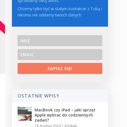
sprzedamy twój adres.
Chcemy tylko być w stałym kontakcie z Tobą i
nikomu nie oddamy twoich danych.
ZAPISZ SIĘ!
OSTATNIE WPISY
MacBook czy iPad – jaki sprzęt
Apple wybrać do codziennych
zadań?
18 grudnia 2024
|
Artykuły