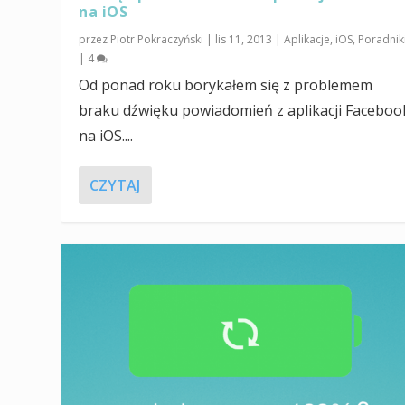
na iOS
przez
Piotr Pokraczyński
|
lis 11, 2013
|
Aplikacje
,
iOS
,
Poradnik
|
4
Od ponad roku borykałem się z problemem
braku dźwięku powiadomień z aplikacji Faceboo
na iOS....
CZYTAJ