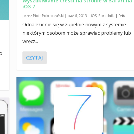
Wyszukiwanie treści na stronie w Safari na
iOS 7
przez
Piotr Pokraczyński
|
paź 6, 2013
|
iOS
,
Poradniki
|
0
Odnalezienie się w zupełnie nowym z systemie
niektórym osobom może sprawiać problemy lub
wręcz...
go
CZYTAJ