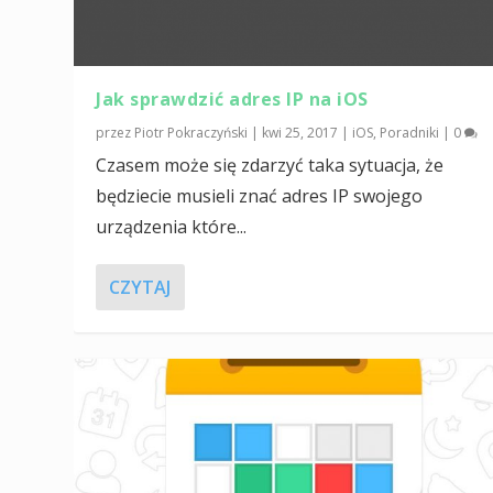
Jak sprawdzić adres IP na iOS
przez
Piotr Pokraczyński
|
kwi 25, 2017
|
iOS
,
Poradniki
|
0
Czasem może się zdarzyć taka sytuacja, że
będziecie musieli znać adres IP swojego
urządzenia które...
CZYTAJ