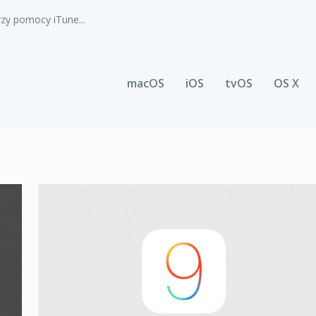
zy pomocy iTune...
macOS
iOS
tvOS
OS X