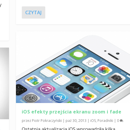
y
CZYTAJ
iOS efekty przejścia ekranu zoom i fade
przez
Piotr Pokraczyński
|
paź 30, 2013
|
iOS
,
Poradniki
|
0
k
Ostatnia aktualizacja iOS wprowadziła kilka