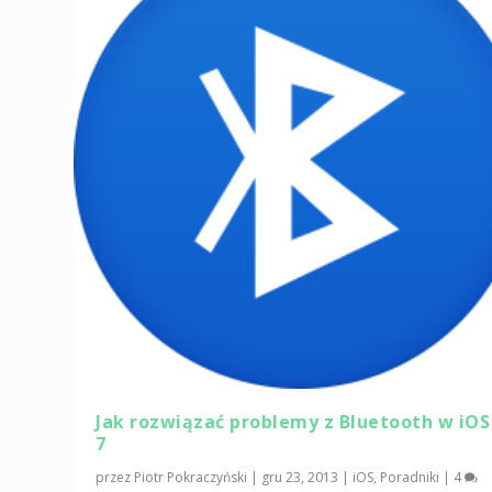
Jak rozwiązać problemy z Bluetooth w iOS
7
przez
Piotr Pokraczyński
|
gru 23, 2013
|
iOS
,
Poradniki
|
4