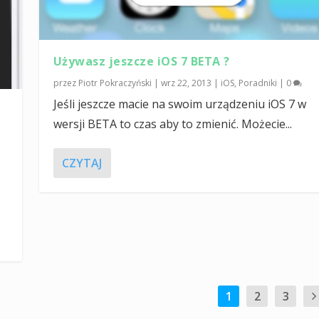
Używasz jeszcze iOS 7 BETA ?
przez
Piotr Pokraczyński
|
wrz 22, 2013
|
iOS
,
Poradniki
|
0
Jeśli jeszcze macie na swoim urządzeniu iOS 7 w
wersji BETA to czas aby to zmienić. Możecie...
CZYTAJ
1
2
3