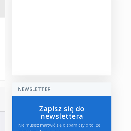
NEWSLETTER
Zapisz się do
newslettera
Nie musisz martwić się o spam czy o to, że