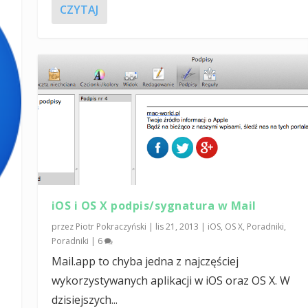
CZYTAJ
iOS i OS X podpis/sygnatura w Mail
przez
Piotr Pokraczyński
|
lis 21, 2013
|
iOS
,
OS X
,
Poradniki
,
Poradniki
|
6
Mail.app to chyba jedna z najczęściej
wykorzystywanych aplikacji w iOS oraz OS X. W
dzisiejszych...