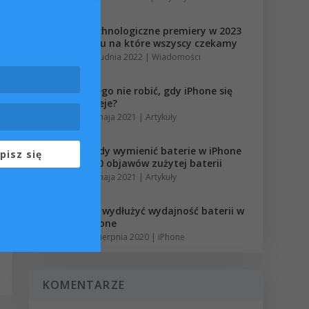
Technologiczne premiery w 2023
roku na które wszyscy czekamy
7 grudnia 2022
|
Wiadomości
Czego nie robić, gdy iPhone się
zaleje?
31 maja 2021
|
Artykuły
Kiedy wymienić baterie w iPhone
pisz się
– 10 objawów zużytej baterii
12 maja 2021
|
Artykuły
Jak wydłużyć wydajność baterii w
iPhone
12 sierpnia 2020
|
iPhone
KOMENTARZE