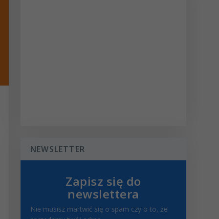
NEWSLETTER
Zapisz się do
newslettera
Nie musisz martwić się o spam czy o to, że