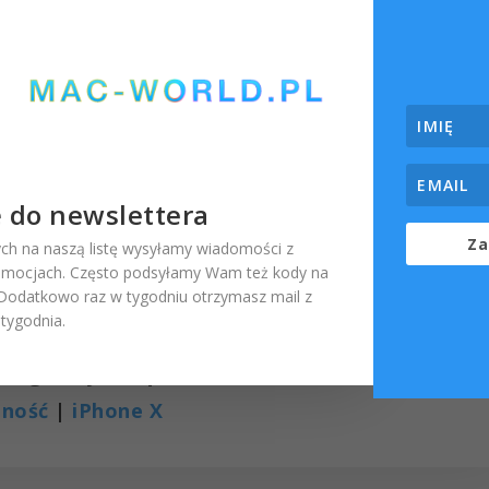
ę do newslettera
Za
ch na naszą listę wysyłamy wiadomości z
omocjach. Często podsyłamy Wam też kody na
. Dodatkowo raz w tygodniu otrzymasz mail z
ygodnia.
tagi z tym wpisem:
pność
|
iPhone X