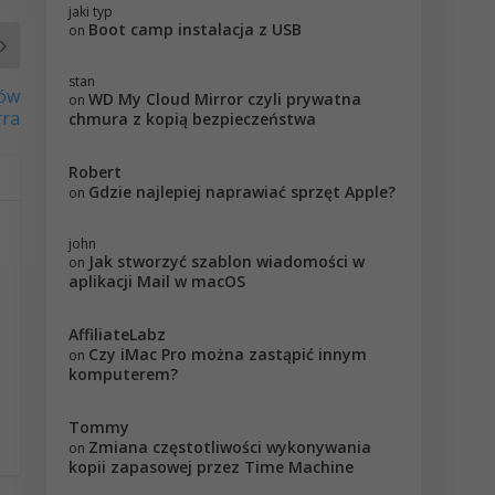
jaki typ
Boot camp instalacja z USB
on
stan
ków
WD My Cloud Mirror czyli prywatna
on
rra
chmura z kopią bezpieczeństwa
Robert
Gdzie najlepiej naprawiać sprzęt Apple?
on
john
Jak stworzyć szablon wiadomości w
on
aplikacji Mail w macOS
AffiliateLabz
Czy iMac Pro można zastąpić innym
on
komputerem?
Tommy
Zmiana częstotliwości wykonywania
on
kopii zapasowej przez Time Machine