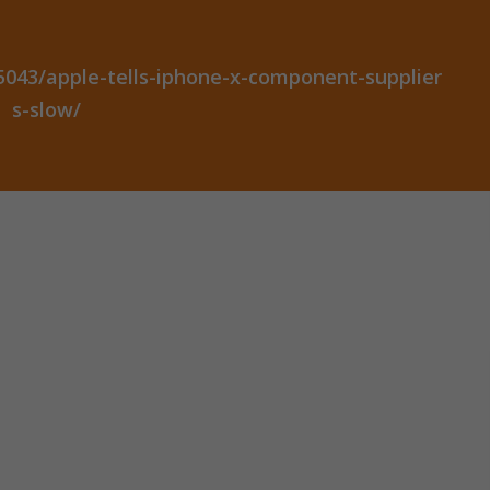
043/apple-tells-iphone-x-component-supplier
s-slow/