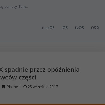
zy pomocy iTune...
macOS
iOS
tvOS
OS X
X spadnie przez opóźnienia
awców części
iPhone
|
25 września 2017