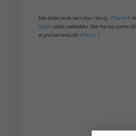
Nie dziwi mnie taki stan rzeczy,
iPhone 8
ni
Apple
sobie zakładało. Nie ma się czemu dzi
w porównaniu do
iPhone 7
.