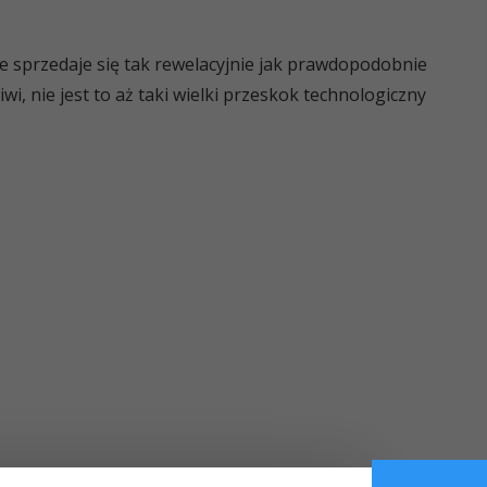
e sprzedaje się tak rewelacyjnie jak prawdopodobnie
wi, nie jest to aż taki wielki przeskok technologiczny