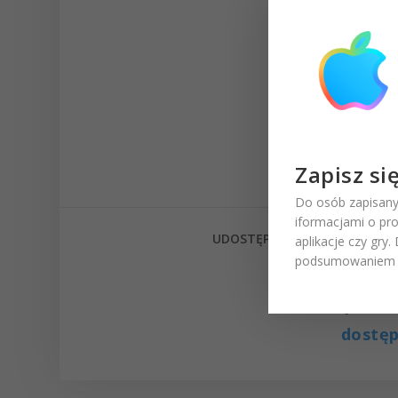
Zapisz si
Do osób zapisany
iformacjami o pr
UDOSTĘPNIJ:
aplikacje czy gry
podsumowaniem t
Powiązane 
dostę