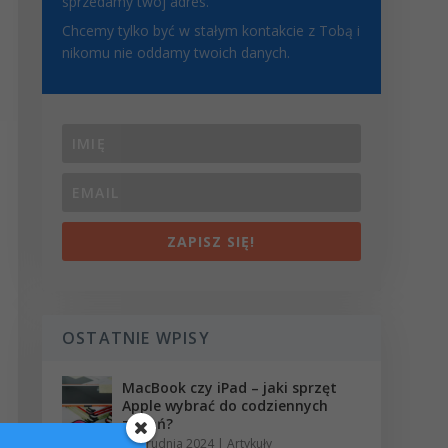
sprzedamy twój adres.
Chcemy tylko być w stałym kontakcie z Tobą i
nikomu nie oddamy twoich danych.
ZAPISZ SIĘ!
OSTATNIE WPISY
MacBook czy iPad – jaki sprzęt
Apple wybrać do codziennych
zadań?
18 grudnia 2024
|
Artykuły