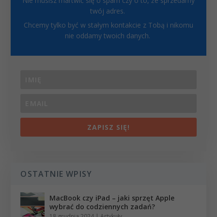
Nie musisz martwić się o spam czy o to, że sprzedamy
twój adres.
Chcemy tylko być w stałym kontakcie z Tobą i nikomu
nie oddamy twoich danych.
ZAPISZ SIĘ!
OSTATNIE WPISY
MacBook czy iPad – jaki sprzęt Apple
wybrać do codziennych zadań?
18 grudnia 2024
|
Artykuły