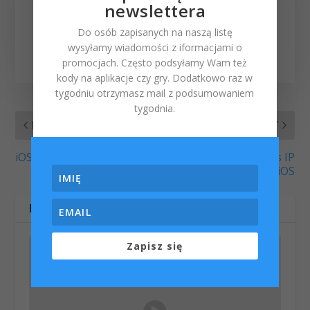
Powiązane tagi z tym
newslettera
wpisem:
Do osób zapisanych na naszą listę
iPhone 8
wysyłamy wiadomości z iformacjami o
promocjach. Często podsyłamy Wam też
kody na aplikacje czy gry. Dodatkowo raz w
tygodniu otrzymasz mail z podsumowaniem
tygodnia.
POPRZEDNI
NASTĘPNY
iOS 10.3.2 beta 3
Jak sprawdzić adres IP
na iOS
POWIĄZANE WPISY
Zapisz się