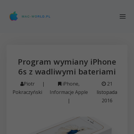
Program wymiany iPhone
6s z wadliwymi bateriami
Piotr
|
iPhone
,
21
Pokraczyński
Informacje Apple
listopada
|
2016