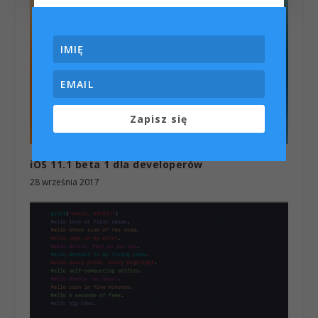
Zapisz się
iOS 11.1 beta 1 dla developerów
28 września 2017