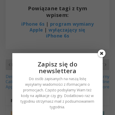
Powiązane tagi z tym
wpisem:
iPhone 6s
|
program wymiany
Apple
|
wyłączający się
iPhone 6s
Zapisz się do
POPRZEDNI
NASTĘPNY
newslettera
Designed by Apple in
Black Friday czyli czarny
Do osób zapisanych na naszą listę
California – książka
piątek w Apple Online
wysyłamy wiadomości z iformacjami o
Apple
Store
promocjach. Często podsyłamy Wam też
kody na aplikacje czy gry. Dodatkowo raz w
POWIĄZANE WPISY
tygodniu otrzymasz mail z podsumowaniem
tygodnia.