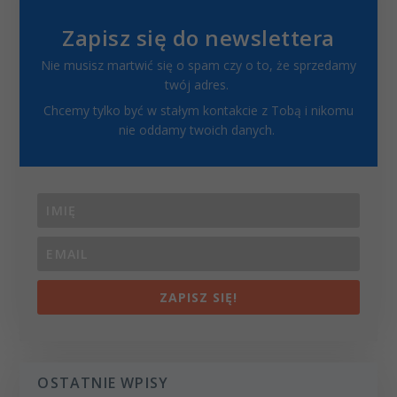
Zapisz się do newslettera
Nie musisz martwić się o spam czy o to, że sprzedamy
twój adres.
Chcemy tylko być w stałym kontakcie z Tobą i nikomu
nie oddamy twoich danych.
ZAPISZ SIĘ!
OSTATNIE WPISY