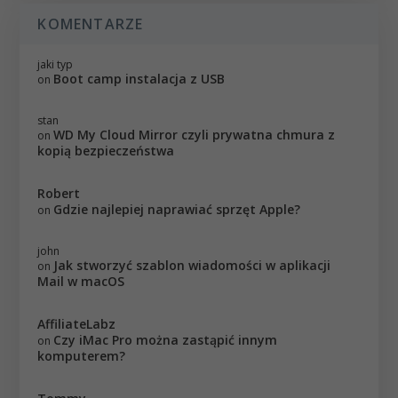
KOMENTARZE
jaki typ
Boot camp instalacja z USB
on
stan
WD My Cloud Mirror czyli prywatna chmura z
on
kopią bezpieczeństwa
Robert
Gdzie najlepiej naprawiać sprzęt Apple?
on
john
Jak stworzyć szablon wiadomości w aplikacji
on
Mail w macOS
AffiliateLabz
Czy iMac Pro można zastąpić innym
on
komputerem?