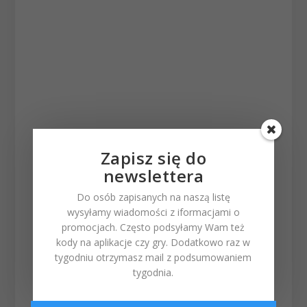
Zapisz się do
newslettera
Do osób zapisanych na naszą listę
wysyłamy wiadomości z iformacjami o
promocjach. Często podsyłamy Wam też
kody na aplikacje czy gry. Dodatkowo raz w
tygodniu otrzymasz mail z podsumowaniem
tygodnia.