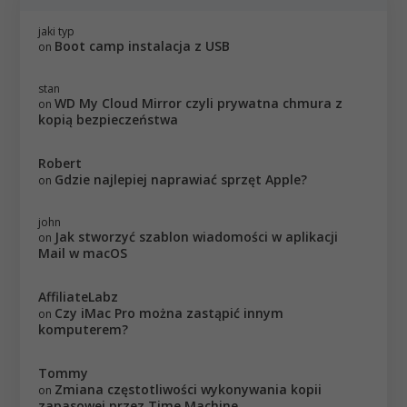
jaki typ
Boot camp instalacja z USB
on
stan
WD My Cloud Mirror czyli prywatna chmura z
on
kopią bezpieczeństwa
Robert
Gdzie najlepiej naprawiać sprzęt Apple?
on
john
Jak stworzyć szablon wiadomości w aplikacji
on
Mail w macOS
AffiliateLabz
Czy iMac Pro można zastąpić innym
on
komputerem?
Tommy
Zmiana częstotliwości wykonywania kopii
on
zapasowej przez Time Machine