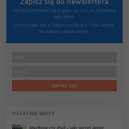
Zapisz się do newslettera
Nie musisz martwić się o spam czy o to, że sprzedamy
twój adres.
Chcemy tylko być w stałym kontakcie z Tobą i nikomu
nie oddamy twoich danych.
ZAPISZ SIĘ!
OSTATNIE WPISY
MacBook czy iPad – jaki sprzęt Apple