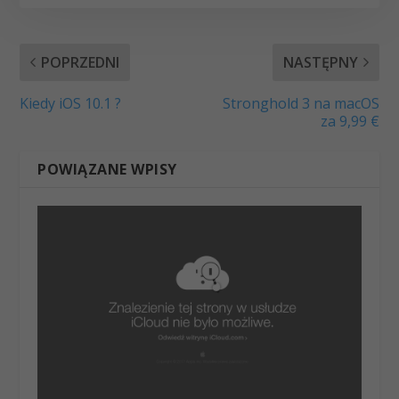
POPRZEDNI
NASTĘPNY
Kiedy iOS 10.1 ?
Stronghold 3 na macOS
za 9,99 €
POWIĄZANE WPISY