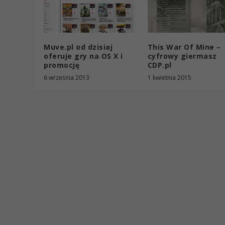
Muve.pl od dzisiaj
This War Of Mine –
oferuje gry na OS X i
cyfrowy giermasz
promocję
CDP.pl
6 września 2013
1 kwietnia 2015