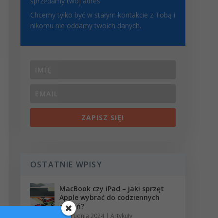
sprzedamy twój adres.
Chcemy tylko być w stałym kontakcie z Tobą i
nikomu nie oddamy twoich danych.
ZAPISZ SIĘ!
OSTATNIE WPISY
MacBook czy iPad – jaki sprzęt
Apple wybrać do codziennych
zadań?
18 grudnia 2024
|
Artykuły