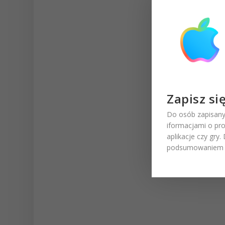
Zapisz si
Do osób zapisany
iformacjami o pr
aplikacje czy gry
podsumowaniem t