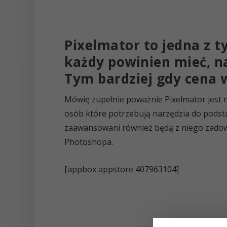
Pixelmator to jedna z ty
każdy powinien mieć, naw
Tym bardziej gdy cena w
Mówię zupełnie poważnie Pixelmator jest 
osób które potrzebują narzędzia do podsta
zaawansowani również będą z niego zadowo
Photoshopa.
[appbox appstore 407963104]