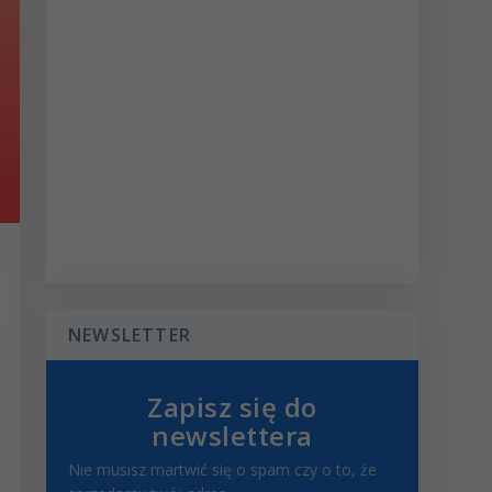
NEWSLETTER
Zapisz się do
newslettera
Nie musisz martwić się o spam czy o to, że