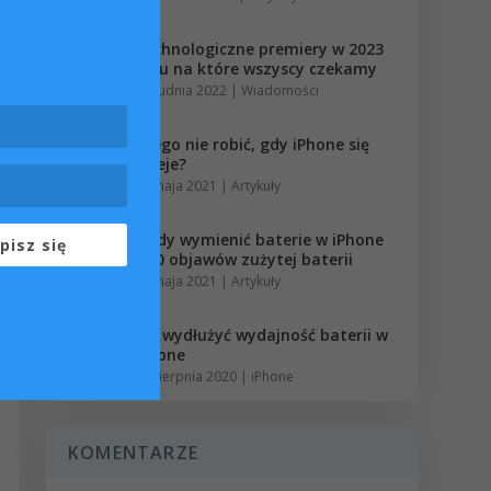
Technologiczne premiery w 2023
roku na które wszyscy czekamy
7 grudnia 2022
|
Wiadomości
Czego nie robić, gdy iPhone się
zaleje?
31 maja 2021
|
Artykuły
Kiedy wymienić baterie w iPhone
pisz się
– 10 objawów zużytej baterii
12 maja 2021
|
Artykuły
Jak wydłużyć wydajność baterii w
iPhone
12 sierpnia 2020
|
iPhone
KOMENTARZE