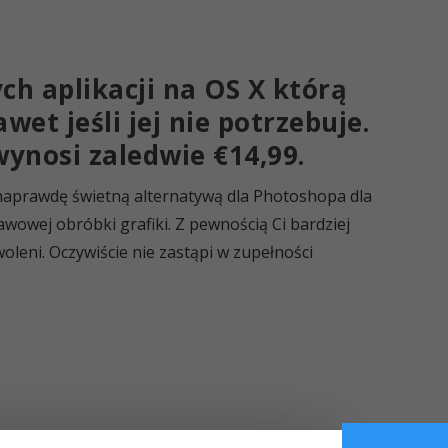
ch aplikacji na OS X którą
et jeśli jej nie potrzebuje.
ynosi zaledwie €14,99.
naprawdę świetną alternatywą dla Photoshopa dla
wowej obróbki grafiki. Z pewnością Ci bardziej
leni. Oczywiście nie zastąpi w zupełności