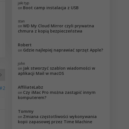
jaki typ
Boot camp instalacja z USB
on
stan
WD My Cloud Mirror czyli prywatna
on
chmura z kopią bezpieczeństwa
Robert
Gdzie najlepiej naprawiać sprzęt Apple?
on
john
Jak stworzyć szablon wiadomości w
on
aplikacji Mail w macOS
AffiliateLabz
 #2
Czy iMac Pro można zastąpić innym
on
komputerem?
Tommy
Zmiana częstotliwości wykonywania
on
kopii zapasowej przez Time Machine