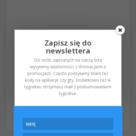
Zapisz się do
UDOSTĘPNIJ:
newslettera
Do osób zapisanych na naszą listę
wysyłamy wiadomości z iformacjami o
promocjach. Często podsyłamy Wam też
kody na aplikacje czy gry. Dodatkowo raz w
tygodniu otrzymasz mail z podsumowaniem
Powiązane tagi z tym
tygodnia.
wpisem:
iOS 8.3
|
ipad
|
iphone
|
ipod
touch
|
public beta