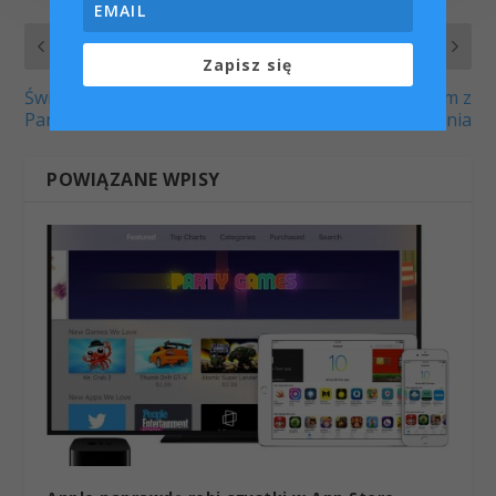
POPRZEDNI
NASTĘPNY
Zapisz się
Świetna promocja od
Macbook i problem z
Parallels
portami ładowania
POWIĄZANE WPISY