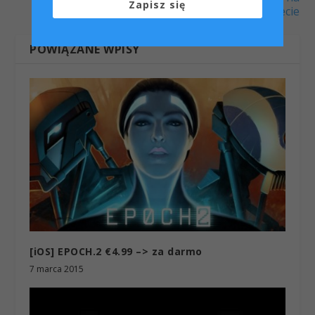
Zapisz się
świecie
POWIĄZANE WPISY
[iOS] EPOCH.2 €4.99 –> za darmo
7 marca 2015