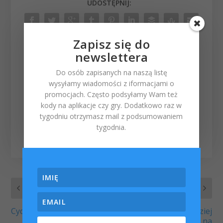
UDOSTĘPNIJ:
Zapisz się do
newslettera
Do osób zapisanych na naszą listę
Powiązane tagi z tym
wysyłamy wiadomości z iformacjami o
wpisem:
promocjach. Często podsyłamy Wam też
kody na aplikacje czy gry. Dodatkowo raz w
imac
|
iOS 8
|
ipad
|
iphone
|
tygodniu otrzymasz mail z podsumowaniem
macbook
|
OS X Yosemite
|
tygodnia.
wysyłanie SMS
POPRZEDNI
NASTĘPNY
Cydia repozytoria 2015
Apple drugą najbardziej
innowacyjna firmą na