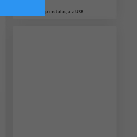
Dawid
Boot camp instalacja z USB
on