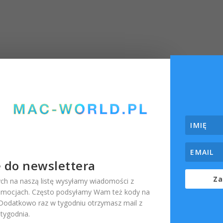
iekawa okazja dla fanów serii
 filmów w cenie $99 to z
ja.
ę do newslettera
Za
ch na naszą listę wysyłamy wiadomości z
omocjach. Często podsyłamy Wam też kody na
. Dodatkowo raz w tygodniu otrzymasz mail z
ygodnia.