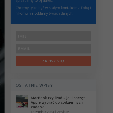
sprzedamy twój adres.
Chcemy tylko być w stałym kontakcie z Tobą i
nikomu nie oddamy twoich danych.
ZAPISZ SIĘ!
OSTATNIE WPISY
MacBook czy iPad – jaki sprzęt
Apple wybrać do codziennych
zadań?
18 grudnia 2024
|
Artykuły