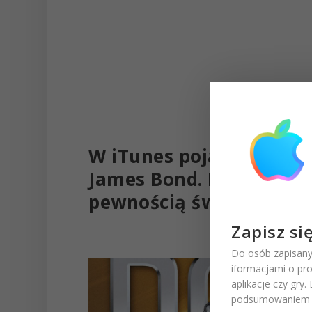
W iTunes pojawiła się c
James Bond. Kolekcja 23
pewnością świetna okaz
Zapisz si
Do osób zapisany
iformacjami o pr
aplikacje czy gry
podsumowaniem t