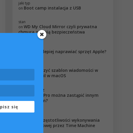
jaki typ
Boot camp instalacja z USB
on
stan
WD My Cloud Mirror czyli prywatna
on
chmura z kopią bezpieczeństwa
Robert
Gdzie najlepiej naprawiać sprzęt Apple?
on
john
Jak stworzyć szablon wiadomości w
on
aplikacji Mail w macOS
AffiliateLabz
Czy iMac Pro można zastąpić innym
on
komputerem?
pisz się
Tommy
Zmiana częstotliwości wykonywania
on
kopii zapasowej przez Time Machine