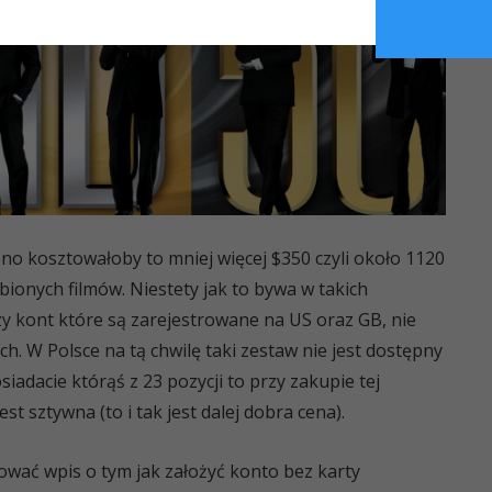
bno kosztowałoby to mniej więcej $350 czyli około 1120
ubionych filmów. Niestety jak to bywa w takich
 kont które są zarejestrowane na US oraz GB, nie
h. W Polsce na tą chwilę taki zestaw nie jest dostępny
osiadacie którąś z 23 pozycji to przy zakupie tej
est sztywna (to i tak jest dalej dobra cena).
ować wpis o tym jak założyć konto bez karty