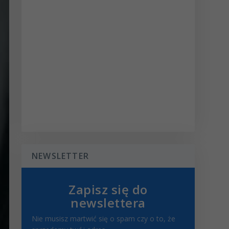
NEWSLETTER
Zapisz się do
newslettera
Nie musisz martwić się o spam czy o to, że