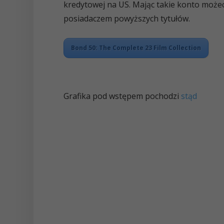
kredytowej na US. Mając takie konto możeci
posiadaczem powyższych tytułów.
Bond 50: The Complete 23 Film Collection
Grafika pod wstępem pochodzi
stąd