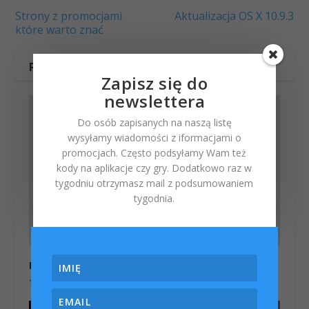
Strony z promocjami
Aktualizacja OS X 10.9.3
które warto znać
POWIĄZANE WPISY
Zapisz się do
newslettera
Do osób zapisanych na naszą listę
wysyłamy wiadomości z iformacjami o
promocjach. Często podsyłamy Wam też
kody na aplikacje czy gry. Dodatkowo raz w
tygodniu otrzymasz mail z podsumowaniem
tygodnia.
Monolingual – usuń niepotrzebne języki z OS X
1 kwietnia 2014