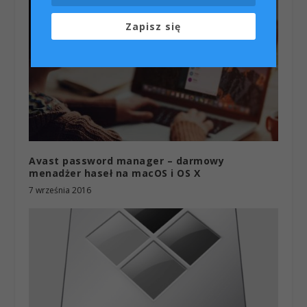
Zapisz się
Avast password manager – darmowy
menadżer haseł na macOS i OS X
7 września 2016