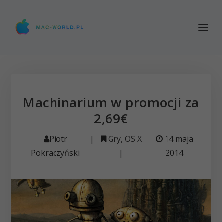
Machinarium w promocji za
2,69€
Piotr
|
Gry
,
OS X
14 maja
Pokraczyński
|
2014