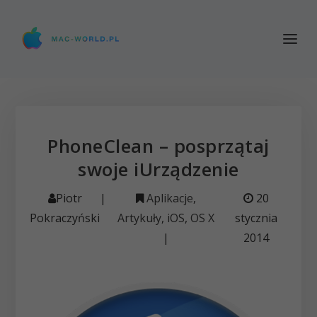
PhoneClean – posprzątaj
swoje iUrządzenie
Piotr
|
Aplikacje
,
20
Pokraczyński
Artykuły
,
iOS
,
OS X
stycznia
|
2014