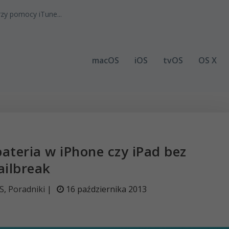
zy pomocy iTune...
macOS
iOS
tvOS
OS X
bateria w iPhone czy iPad bez
ailbreak
S
,
Poradniki
|
16 października 2013