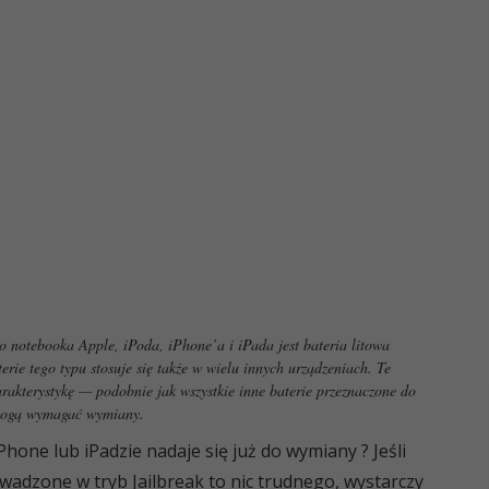
 notebooka Apple, iPoda, iPhone’a i iPada jest bateria litowa
rie tego typu stosuje się także w wielu innych urządzeniach. Te
akterystykę — podobnie jak wszystkie inne baterie przeznaczone do
 mogą wymagać wymiany.
hone lub iPadzie nadaje się już do wymiany ? Jeśli
adzone w tryb Jailbreak to nic trudnego, wystarczy