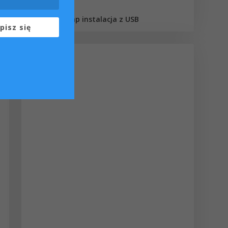
Dawid
Boot camp instalacja z USB
on
pisz się