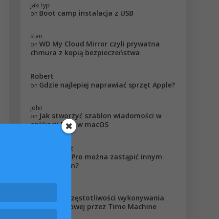
jaki typ
Boot camp instalacja z USB
on
stan
WD My Cloud Mirror czyli prywatna
on
chmura z kopią bezpieczeństwa
Robert
Gdzie najlepiej naprawiać sprzęt Apple?
on
john
Jak stworzyć szablon wiadomości w
on
aplikacji Mail w macOS
AffiliateLabz
Czy iMac Pro można zastąpić innym
on
komputerem?
Tommy
Zmiana częstotliwości wykonywania
on
kopii zapasowej przez Time Machine