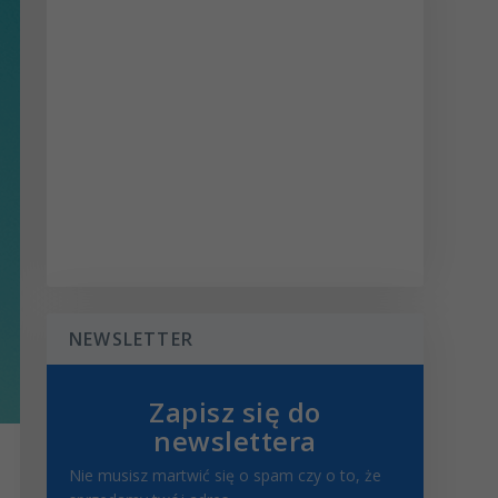
NEWSLETTER
Zapisz się do
newslettera
Nie musisz martwić się o spam czy o to, że