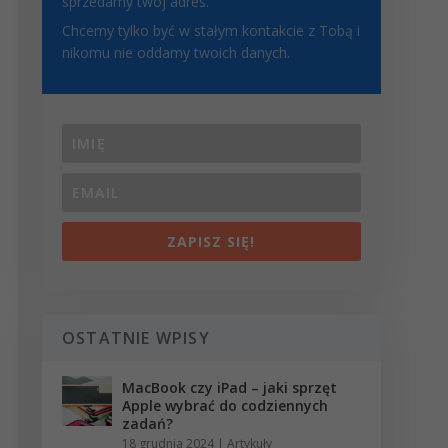
sprzedamy twój adres.
Chcemy tylko być w stałym kontakcie z Tobą i
nikomu nie oddamy twoich danych.
ZAPISZ SIĘ!
OSTATNIE WPISY
MacBook czy iPad – jaki sprzęt
Apple wybrać do codziennych
zadań?
18 grudnia 2024
|
Artykuły