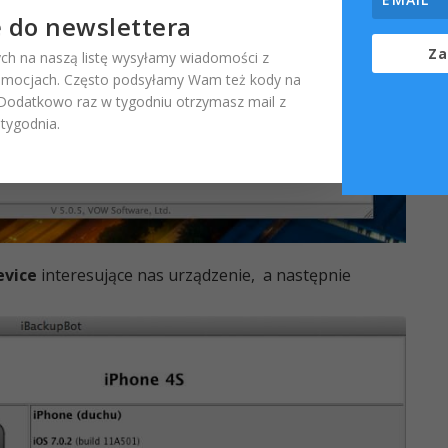
ę do newslettera
Za
ch na naszą listę wysyłamy wiadomości z
omocjach. Często podsyłamy Wam też kody na
. Dodatkowo raz w tygodniu otrzymasz mail z
ygodnia.
evice
interesujące nas urządzenie, a następnie