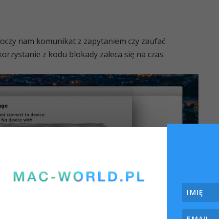
koczy nam komunikat z zapytaniem czy zaufać
i korzystanie z kodu blokady zaleca się na czas