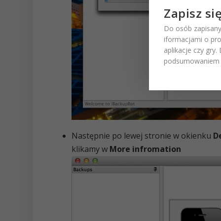
Zapisz si
Do osób zapisany
iformacjami o pr
aplikacje czy gry
podsumowaniem t
Następnie po lewej stronie w okienku
D
klikamy w
More infromation