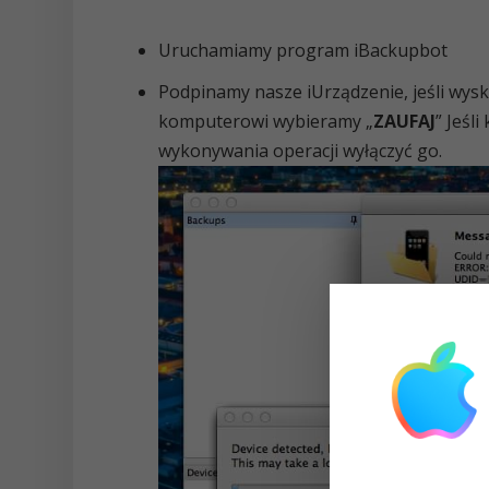
Uruchamiamy program iBackupbot
Podpinamy nasze iUrządzenie, jeśli wys
komputerowi wybieramy „
ZAUFAJ
” Jeśl
wykonywania operacji wyłączyć go.