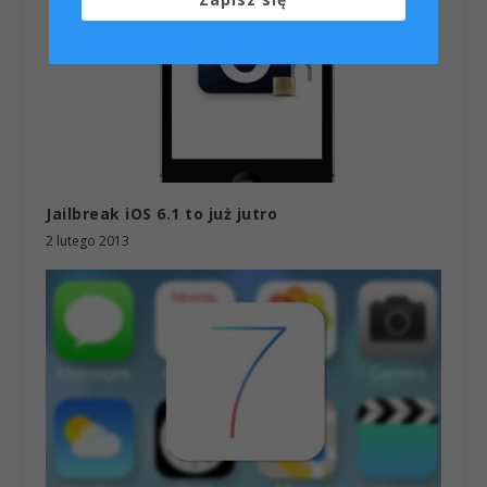
Jailbreak iOS 6.1 to już jutro
2 lutego 2013