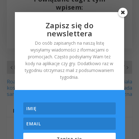
wpisem:
efekt
|
fade
|
ios
|
ipad
|
Zapisz się do
iphone
|
ipod
|
przejścia
|
newslettera
zoom
Do osób zapisanych na naszą listę
wysyłamy wiadomości z iformacjami o
promocjach. Często podsyłamy Wam też
kody na aplikacje czy gry. Dodatkowo raz w
POPRZEDNI
NASTĘPNY
tygodniu otrzymasz mail z podsumowaniem
tygodnia.
Road Trip – kontroluj
iPhone 5s krótko działa
koszty swojego
na baterii – wada
samochodu
fabryczna
POWIĄZANE WPISY
Zapisz się