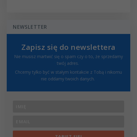
NEWSLETTER
Zapisz się do newslettera
Nie musisz martwić się o spam czy o to, że sprzedamy
twój adres.
Chcemy tylko być w stałym kontakcie z Tobą i nikomu
nie oddamy twoich danych.
ZAPISZ SIĘ!