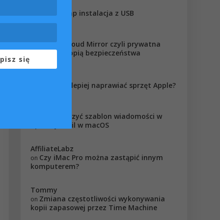
jaki typ
Boot camp instalacja z USB
on
stan
WD My Cloud Mirror czyli prywatna
on
chmura z kopią bezpieczeństwa
pisz się
Robert
Gdzie najlepiej naprawiać sprzęt Apple?
on
john
Jak stworzyć szablon wiadomości w
on
aplikacji Mail w macOS
AffiliateLabz
Czy iMac Pro można zastąpić innym
on
komputerem?
Tommy
Zmiana częstotliwości wykonywania
on
kopii zapasowej przez Time Machine