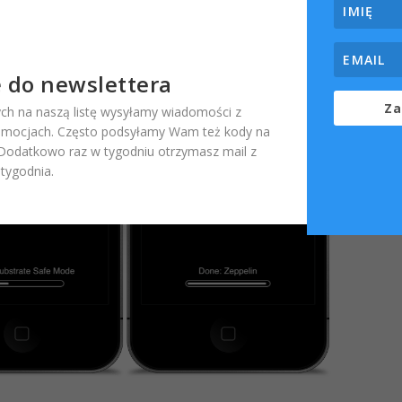
ę do newslettera
Za
ch na naszą listę wysyłamy wiadomości z
omocjach. Często podsyłamy Wam też kody na
. Dodatkowo raz w tygodniu otrzymasz mail z
ygodnia.