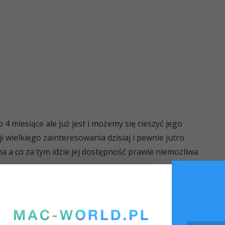
o 4 miesiące ale już jest i możemy się cieszyć jego
i wielkiego zainteresowania dzisiaj i pewnie jutro
a a co za tym idzie jej dostępność prawie niemożliwa.