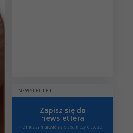
NEWSLETTER
Zapisz się do
newslettera
Nie musisz martwić się o spam czy o to, że