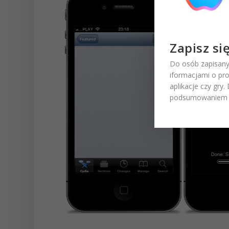
Zapisz si
Do osób zapisany
iformacjami o pr
aplikacje czy gry
podsumowaniem t