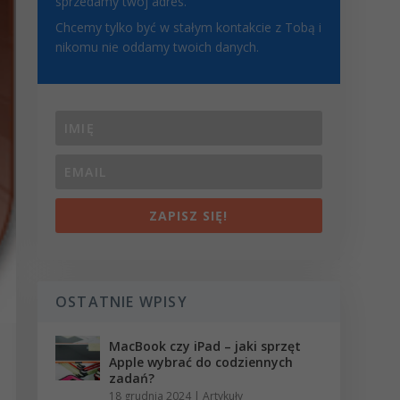
sprzedamy twój adres.
Chcemy tylko być w stałym kontakcie z Tobą i
nikomu nie oddamy twoich danych.
ZAPISZ SIĘ!
OSTATNIE WPISY
MacBook czy iPad – jaki sprzęt
Apple wybrać do codziennych
zadań?
18 grudnia 2024
|
Artykuły