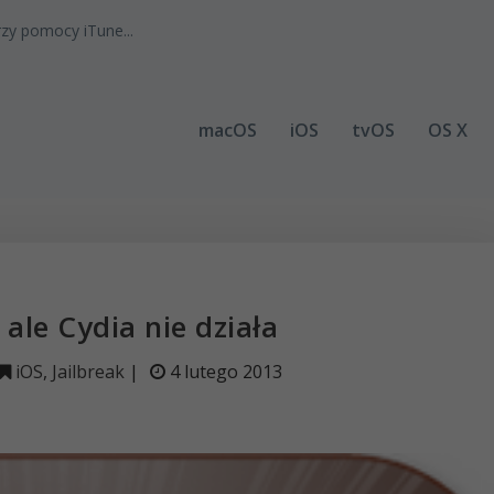
zy pomocy iTune...
macOS
iOS
tvOS
OS X
k ale Cydia nie działa
iOS
,
Jailbreak
|
4 lutego 2013