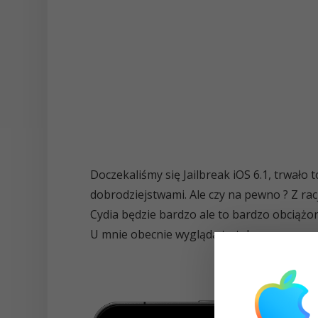
Doczekaliśmy się Jailbreak iOS 6.1, trwało t
dobrodziejstwami. Ale czy na pewno ? Z racj
Cydia będzie bardzo ale to bardzo obciążon
U mnie obecnie wygląda to tak