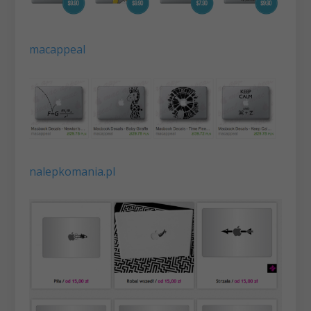
macappeal
nalepkomania.pl