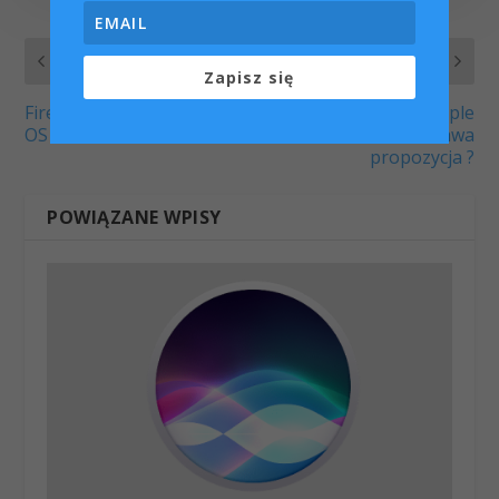
POPRZEDNI
NASTĘPNY
Zapisz się
Firefox OS symulator w
23 Listopada Apple
OS X
Online Store, ciekawa
propozycja ?
POWIĄZANE WPISY