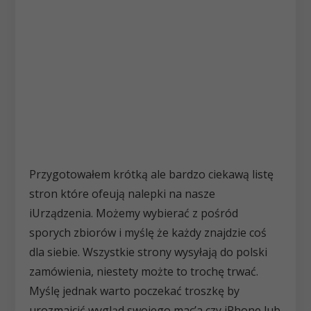
Przygotowałem krótką ale bardzo ciekawą listę
stron które ofeują nalepki na nasze
iUrządzenia. Możemy wybierać z pośród
sporych zbiorów i myślę że każdy znajdzie coś
dla siebie. Wszystkie strony wysyłają do polski
zamówienia, niestety możte to trochę trwać.
Myślę jednak warto poczekać troszkę by
urozmaicić wygląd swojego mac’a czy iPhone lub